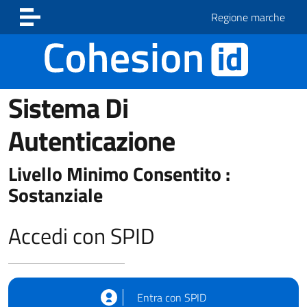
Vai ai contenuti
Vai al footer
Regione marche
Sistema Di
Autenticazione
Livello Minimo Consentito :
Sostanziale
Accedi con SPID
Entra con SPID