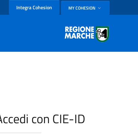
Integra Cohesion
MY COHESION
SELEZIONE LINGUA: LINGUA
Accedi con CIE-ID