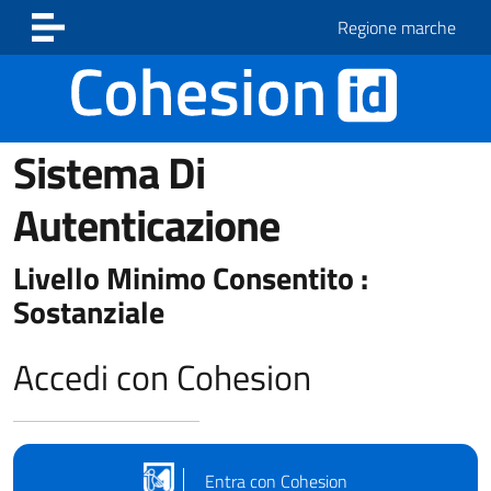
Vai ai contenuti
Vai al footer
Regione marche
Sistema Di
Autenticazione
Livello Minimo Consentito :
Sostanziale
Accedi con Cohesion
Entra con Cohesion