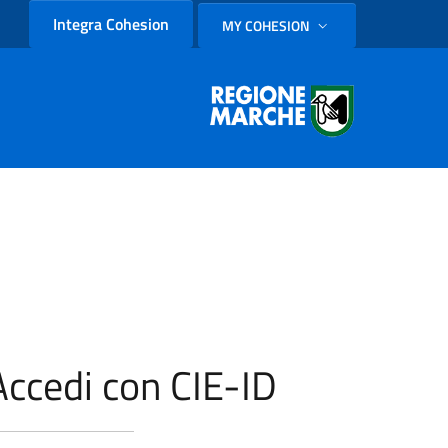
Integra Cohesion
MY COHESION
SELEZIONE LINGUA: LINGUA
Accedi con CIE-ID