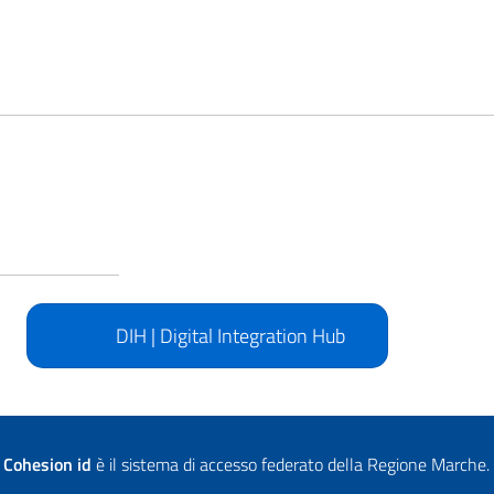
DIH | Digital Integration Hub
Cohesion id
è il sistema di accesso federato della Regione Marche.