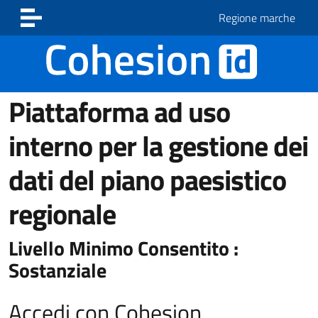
Vai ai contenuti
Vai al footer
Regione marche
Piattaforma ad uso
interno per la gestione dei
dati del piano paesistico
regionale
Livello Minimo Consentito :
Sostanziale
Accedi con Cohesion