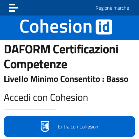
Vai ai contenuti
Vai al footer
Regione marche
DAFORM Certificazioni
Competenze
Livello Minimo Consentito : Basso
Accedi con Cohesion
Entra con Cohesion