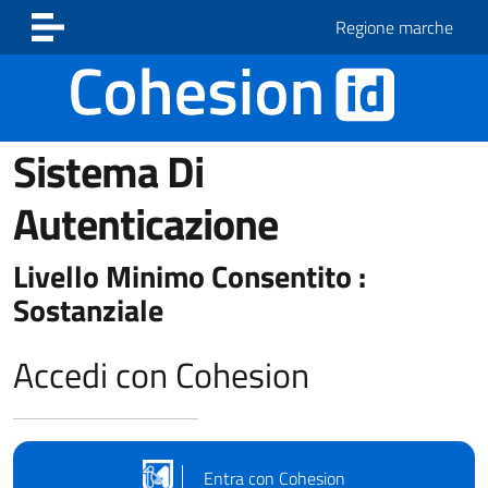
Vai ai contenuti
Vai al footer
Regione marche
Sistema Di
Autenticazione
Livello Minimo Consentito :
Sostanziale
Accedi con Cohesion
Entra con Cohesion