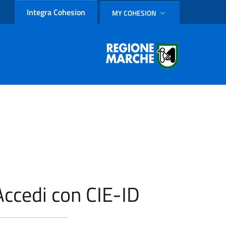
Integra Cohesion
MY COHESION
SELEZIONE LINGUA: LINGUA
Accedi con CIE-ID