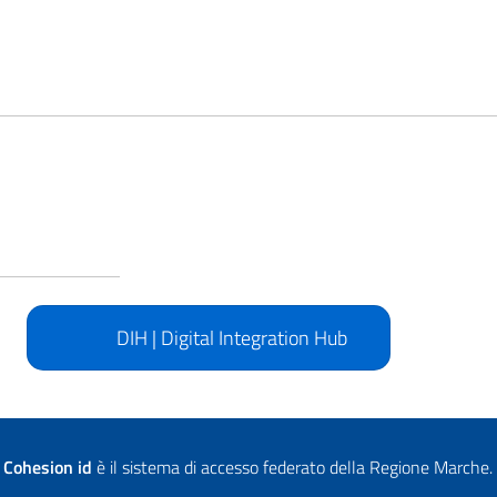
DIH | Digital Integration Hub
Cohesion id
è il sistema di accesso federato della Regione Marche.