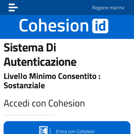
Vai ai contenuti
Vai al footer
Regione marche
Sistema Di
Autenticazione
Livello Minimo Consentito :
Sostanziale
Accedi con Cohesion
Entra con Cohesion