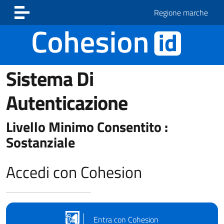
Vai ai contenuti
Vai al footer
Regione marche
Sistema Di
Autenticazione
Livello Minimo Consentito :
Sostanziale
Accedi con Cohesion
Entra con Cohesion