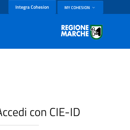
Integra Cohesion
MY COHESION
SELEZIONE LINGUA: LINGUA
Accedi con CIE-ID