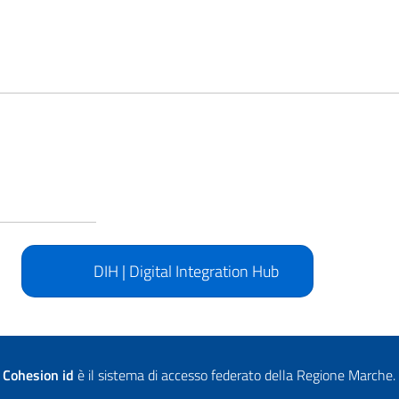
DIH | Digital Integration Hub
Cohesion id
è il sistema di accesso federato della Regione Marche.