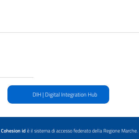
DIH | Digital Integration Hub
Cohesion id
è il sistema di accesso federato della Regione Marche.