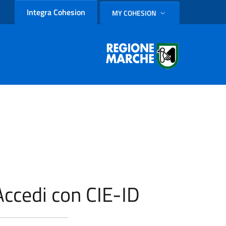
Integra Cohesion
MY COHESION
SELEZIONE LINGUA: LINGUA
Accedi con CIE-ID