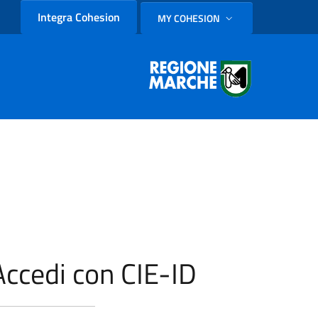
Integra Cohesion
MY COHESION
SELEZIONE LINGUA: LINGUA
Accedi con CIE-ID