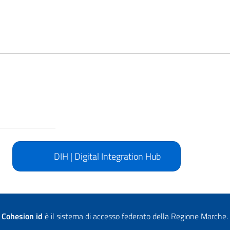
DIH | Digital Integration Hub
Cohesion id
è il sistema di accesso federato della Regione Marche.