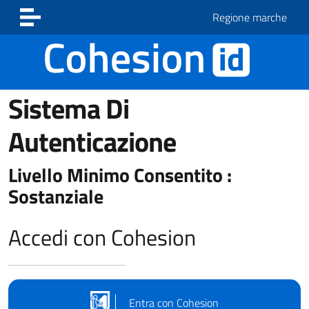
Vai ai contenuti
Vai al footer
Regione marche
Sistema Di
Autenticazione
Livello Minimo Consentito :
Sostanziale
Accedi con Cohesion
Entra con Cohesion