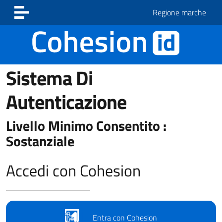
Vai ai contenuti
Vai al footer
Regione marche
Sistema Di
Autenticazione
Livello Minimo Consentito :
Sostanziale
Accedi con Cohesion
Entra con Cohesion