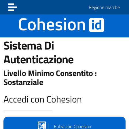
Vai ai contenuti
Vai al footer
Regione marche
Sistema Di
Autenticazione
Livello Minimo Consentito :
Sostanziale
Accedi con Cohesion
Entra con Cohesion