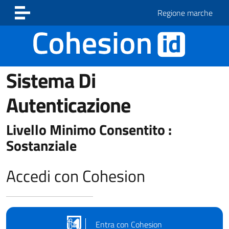
Vai ai contenuti
Vai al footer
Regione marche
Sistema Di
Autenticazione
Livello Minimo Consentito :
Sostanziale
Accedi con Cohesion
Entra con Cohesion