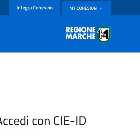
Integra Cohesion
MY COHESION
SELEZIONE LINGUA: LINGUA
Accedi con CIE-ID