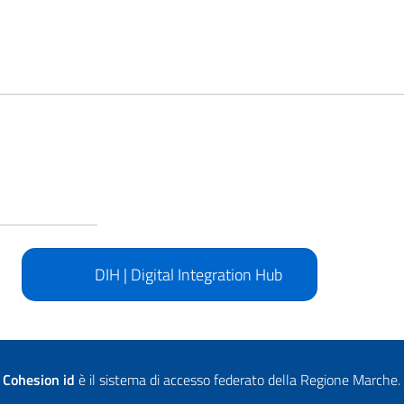
DIH | Digital Integration Hub
Cohesion id
è il sistema di accesso federato della Regione Marche.