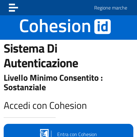
Vai ai contenuti
Vai al footer
Regione marche
Sistema Di
Autenticazione
Livello Minimo Consentito :
Sostanziale
Accedi con Cohesion
Entra con Cohesion