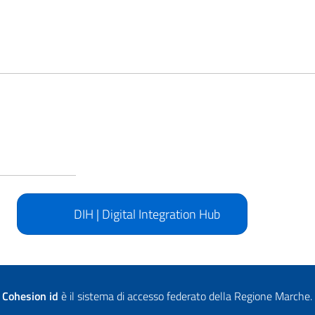
DIH | Digital Integration Hub
Cohesion id
è il sistema di accesso federato della Regione Marche.