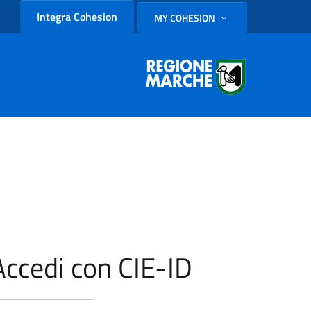
Integra Cohesion
MY COHESION
SELEZIONE LINGUA: LINGUA
Accedi con CIE-ID