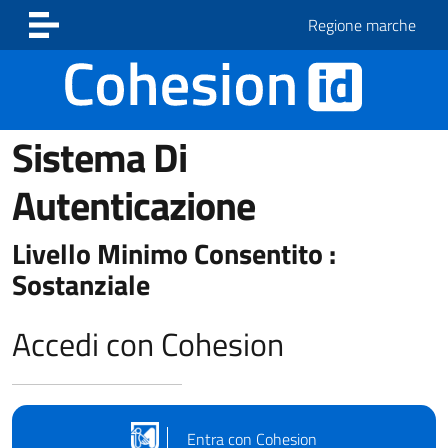
Vai ai contenuti
Vai al footer
Regione marche
Sistema Di
Autenticazione
Livello Minimo Consentito :
Sostanziale
Accedi con Cohesion
Entra con Cohesion