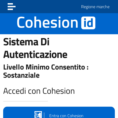
Vai ai contenuti
Vai al footer
Regione marche
Sistema Di
Autenticazione
Livello Minimo Consentito :
Sostanziale
Accedi con Cohesion
Entra con Cohesion