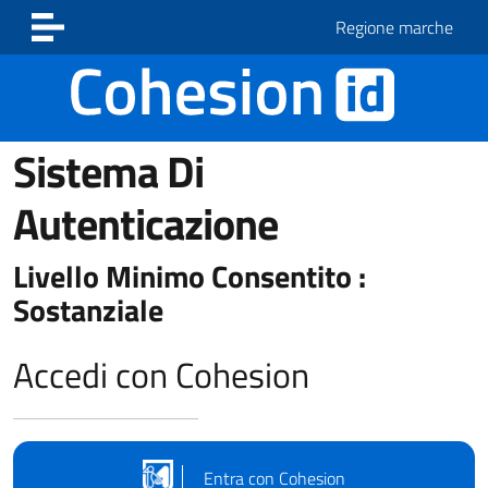
Vai ai contenuti
Vai al footer
Regione marche
Sistema Di
Autenticazione
Livello Minimo Consentito :
Sostanziale
Accedi con Cohesion
Entra con Cohesion