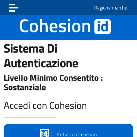
Vai ai contenuti
Vai al footer
Regione marche
Sistema Di
Autenticazione
Livello Minimo Consentito :
Sostanziale
Accedi con Cohesion
Entra con Cohesion