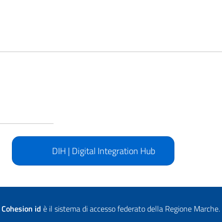
DIH | Digital Integration Hub
Cohesion id
è il sistema di accesso federato della Regione Marche.