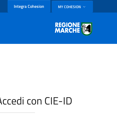
Integra Cohesion
MY COHESION
SELEZIONE LINGUA: LINGUA
Accedi con CIE-ID