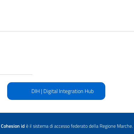
DIH | Digital Integration Hub
Cohesion id
è il sistema di accesso federato della Regione Marche.