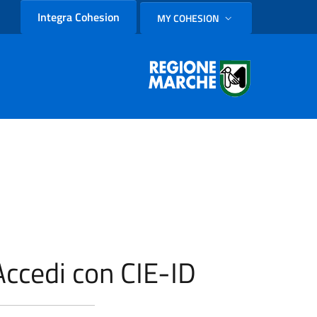
Integra Cohesion
MY COHESION
SELEZIONE LINGUA: LINGUA
Accedi con CIE-ID