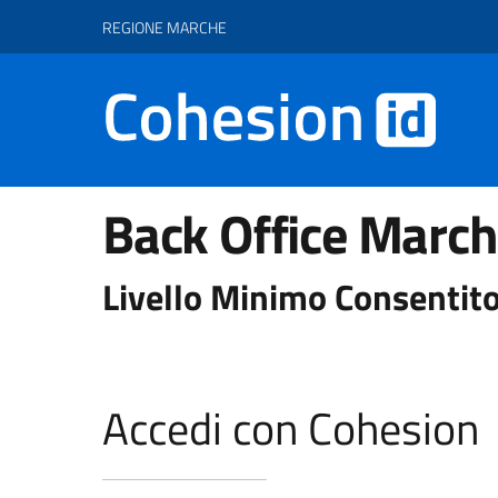
Vai ai contenuti
Vai al footer
REGIONE MARCHE
Back Office Marc
Livello Minimo Consentito
Accedi con Cohesion