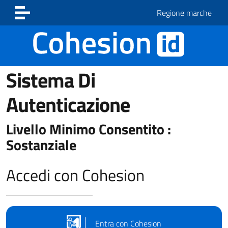
Vai ai contenuti
Vai al footer
Regione marche
Sistema Di
Autenticazione
Livello Minimo Consentito :
Sostanziale
Accedi con Cohesion
Entra con Cohesion