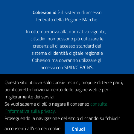
Cohesion id
è il sistema di accesso
federato della Regione Marche.
In ottemperanza alla normativa vigente, i
cittadini non possono più utilizzare le
credenziali di accesso standard del
sistema di identità digitale regionale
Cohesion ma dovranno utilizzare gli
accessi con SPID/CIE/CNS.
Questo sito utilizza solo cookie tecnici, propri e di terze parti,
per il corretto funzionamento delle pagine web e per il
miglioramento dei servizi.
Copyright
Privacy
Termini Di Utilizzo
Informativa sui
Se vuoi saperne di più o negare il consenso
consulta
2022 by
Cookie
Accessibilità
Dichiarazione di
l’informativa sulla privacy
.
Regione
Accessibilità
Questionario di soddisfazione
Proseguendo la navigazione del sito o cliccando su “chiudi”
Marche
acconsenti all’uso dei cookie
Chiudi