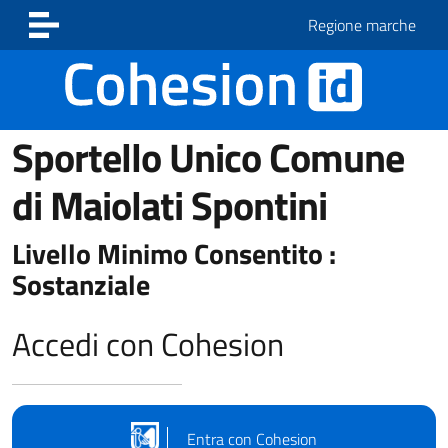
Vai ai contenuti
Vai al footer
Regione marche
Sportello Unico Comune
di Maiolati Spontini
Livello Minimo Consentito :
Sostanziale
Accedi con Cohesion
Entra con Cohesion